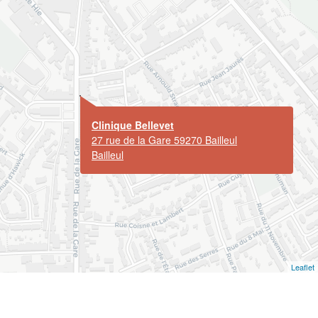
Clinique Bellevet
27 rue de la Gare 59270 Bailleul
Bailleul
Leaflet