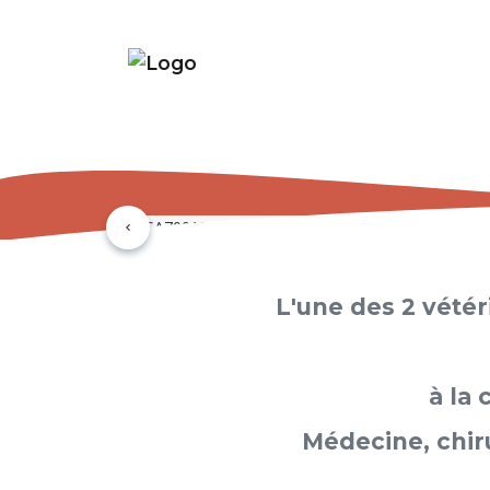
Précédent
L'une des 2 vété
à la 
Médecine, chiru