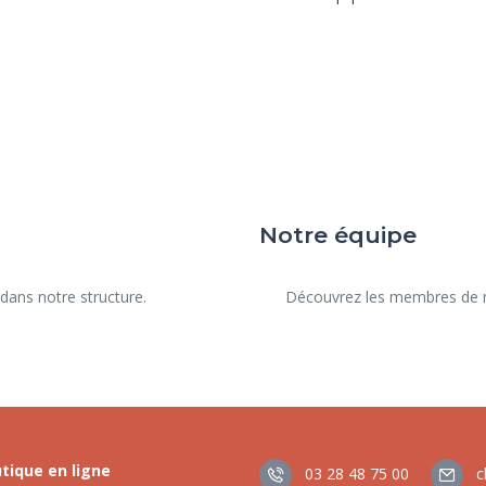
Notre équipe
      Découvrez les membres de notre équipe au service de la santé de votre animal.

tique en ligne
03 28 48 75 00
c